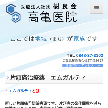
ホーム
高亀医院
医師の紹介
スタッフ紹介
TEL
0848-37-3102
院内紹介
広島県尾道市久保2丁目24-17
診療時間・アクセス ≫
内科
片頭痛治療薬 エムガルティ
整形外科
・
エムガルティ
とは
リハビリテーション科
下肢静脈瘤・むくみ外来
新しい片頭痛予防治療薬です。片頭痛の発作回数を減ら