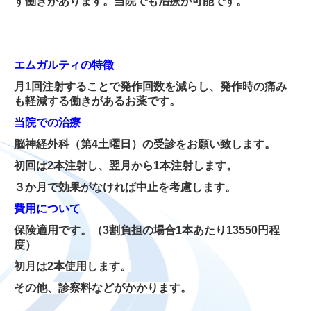
す働きがあります。当院でも治療が可能です。
フットケア外来
よくある質問
エムガルティの特徴
初診の方へ
月1回注射することで発作回数を減らし、発作時の痛み
も軽減する働きがあるお薬です。
リンク集
当院での治療
診療時間・交通アクセス
脳神経外科（第4土曜日）の受診をお願い致します。
介護老人保健施設くぼ
初回は2本注射し、翌月から1本注射します。
３か月で効果がなければ中止を考慮します。
老健くぼ掲示板
費用について
介護保険サービスセンターくぼ
保険適用です。（3割負担の場合1本あたり13550円程
度）
お知らせ
初月は2本使用します。
くぼだより
その他、診察料などがかかります。
スタッフ募集