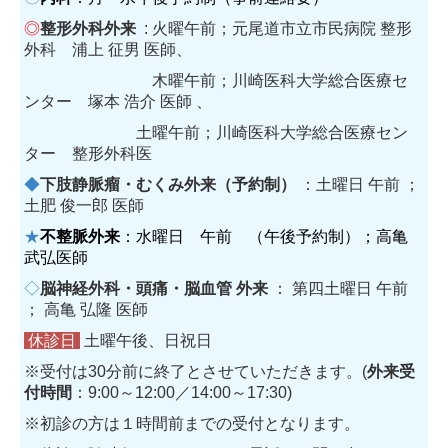
◎
整形外科外来
: 火曜午前；
元尾道市立市民病院 整形
外科 浦上 征男 医師、
木曜午前；川崎医科大学総合医療セ
ンター 塚本 浩介 医師 、
土曜午前；川崎医科大学総合医療セン
ター 整形外科医
◆
下肢静脈瘤・むくみ外来（予約制）
：土曜日 午前 ；
土肥 俊一郎 医師
★
不整脈外来
：水曜日 午前 （午後予約制）；高亀
武弘医師
◇
脳神経外科・頭痛・脳血管 外来
： 第四土曜日 午前
； 高亀 弘隆 医師
休診日
土曜午後、日祝日
※受付は30分前に終了とさせていただきます。(
外来受
付時間
：9:00～12:00／14:00～17:30)
※初診の方は１時間前までの受付となります。