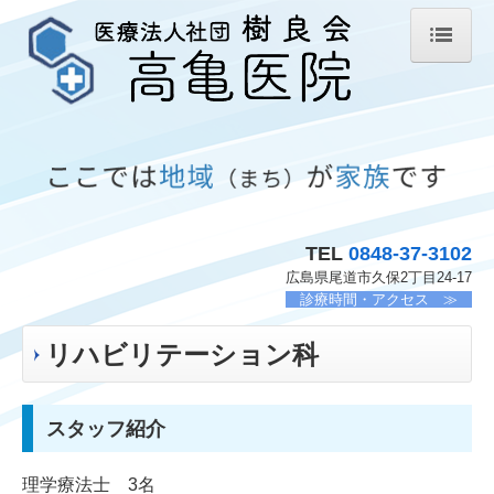
ホーム
高亀医院
医師の紹介
スタッフ紹介
TEL
0848-37-3102
院内紹介
広島県尾道市久保2丁目24-17
診療時間・アクセス ≫
内科
リハビリテーション科
整形外科
リハビリテーション科
スタッフ紹介
下肢静脈瘤・むくみ外来
理学療法士 3名