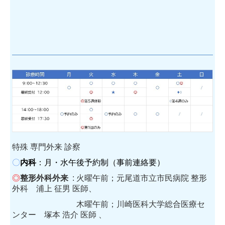
特殊 専門外来 診察
〇
内科
：月・水午後予約制（事前連絡要）
◎
整形外科外来
: 火曜午前；
元尾道市立市民病院 整形
外科 浦上 征男 医師、
木曜午前；川崎医科大学総合医療セ
ンター 塚本 浩介 医師 、