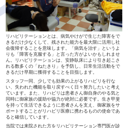
新型コロナウイルス感染症抗体検査について
かかりつけ医
リハビリテーションとは、病気やけがで生じた障害をで
各種ワクチン接種
きるだけ少なくして、残された能力を最大限に活用し社
会復帰することを意味します。「病気を治す」というよ
片頭痛予防治療薬 エムガルティ
りも「障害を克服する」と言った方がよいかもしれませ
ん。リハビリテーションは、安静臥床により引き起こさ
心リハとは
れる数多くの「ねたきり」を予防し、日常生活活動をで
きるだけ早期に獲得することを目指します。
緩和ケア
スタッフ一同、少しでも効果の上がるリハビリを行な
加算に係る掲示について
い、失われた機能を取り戻すべく日々努力したいと考え
ています。また、リハビリは患者さん御自身のやる気と
口腔管理連携について
同時に御家族の援助や協力が絶対に必要です。生き甲斐
を持って生活できるように患者さんを支え、御家族をサ
ポートすることがリハビリ医療に携わるものの使命であ
ると確信しています。
当院では来院された方をリハビリテーション専門医が診