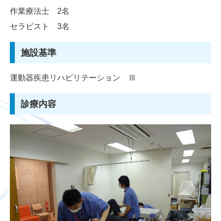
フットケア外来
作業療法士 2名
セラピスト 3名
よくある質問
初診の方へ
施設基準
リンク集
運動器疾患リハビリテーション Ⅲ
診療時間・交通アクセス
診療内容
介護老人保健施設くぼ
老健くぼ掲示板
介護保険サービスセンターくぼ
お知らせ
くぼだより
スタッフ募集