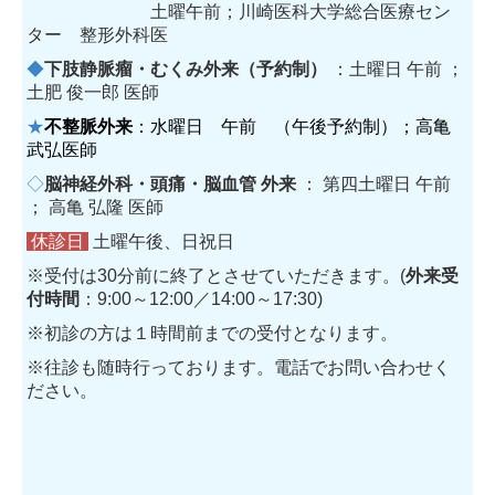
土曜午前；川崎医科大学総合医療セン
ター 整形外科医
◆
下肢静脈瘤・むくみ外来（予約制）
：土曜日 午前 ；
土肥 俊一郎 医師
★
不整脈外来
：水曜日 午前 （午後予約制）；高亀
武弘医師
◇
脳神経外科・頭痛・脳血管 外来
： 第四土曜日 午前
； 高亀 弘隆 医師
休診日
土曜午後、日祝日
※受付は30分前に終了とさせていただきます。(
外来受
付時間
：9:00～12:00／14:00～17:30)
※初診の方は１時間前までの受付となります。
※往診も随時行っております。電話でお問い合わせく
ださい。